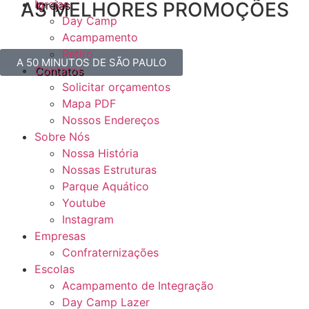
Igrejas
AS MELHORES PROMOÇÕES
Day Camp
Acampamento
Retiro
A 50 MINUTOS DE SÃO PAULO
Contatos
Solicitar orçamentos
Mapa PDF
Nossos Endereços
Sobre Nós
Nossa História
Nossas Estruturas
Parque Aquático
Youtube
Instagram
Empresas
Confraternizações
Escolas
Acampamento de Integração
Day Camp Lazer