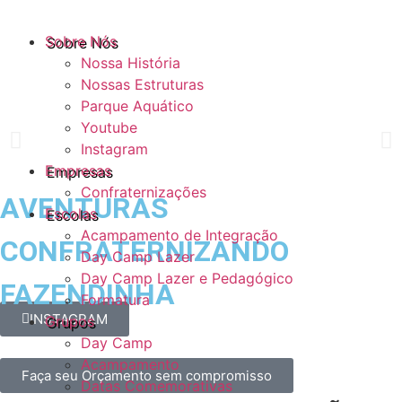
Sobre Nós
Nossa História
Nossas Estruturas
Parque Aquático
Youtube
Instagram
Empresas
Confraternizações
AVENTURAS
Escolas
Acampamento de Integração
CONFRATERNIZANDO
Day Camp Lazer
Day Camp Lazer e Pedagógico
FAZENDINHA
Formatura
INSTAGRAM
Grupos
Day Camp
Acampamento
Faça seu Orçamento sem compromisso
Datas Comemorativas